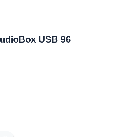
AudioBox USB 96
nica