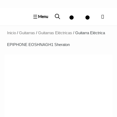
Ir
al
Menu
contenido
Inicio
/
Guitarras
/
Guitarras Eléctricas
/ Guitarra Eléctrica
EPIPHONE EOSHNAGH1 Sheraton