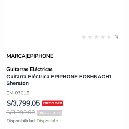
(0)
|
MARCA
EPIPHONE
Guitarras Eléctricas
Guitarra Eléctrica EPIPHONE EOSHNAGH1
Sheraton
EM-03015
S/
3,799.05
S/
3,999.00
Guitarra
Disponibilidad:
Disponible
Eléctrica