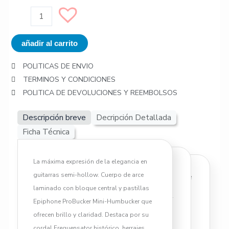
EPIPHONE
EOSHNAGH1
Sheraton
añadir al carrito
cantidad
POLITICAS DE ENVIO
TERMINOS Y CONDICIONES
POLITICA DE DEVOLUCIONES Y REEMBOLSOS
Descripción breve
Decripción Detallada
Ficha Técnica
La máxima expresión de la elegancia en
¡Hola! La Sheraton es conocida como una
guitarras semi-hollow. Cuerpo de arce
Cuerpo: Arce laminado con bloque
de las guitarras más bellas y musicales
laminado con bloque central y pastillas
central.
jamás creadas por Epiphone. Si buscas el
Epiphone ProBucker Mini-Humbucker que
Mástil: Arce con tira de nogal (5
tono aireado de una semi-hollowbody
ofrecen brillo y claridad. Destaca por su
piezas).
pero quieres un toque extra de elegancia y
cordal Frequensator histórico, herrajes