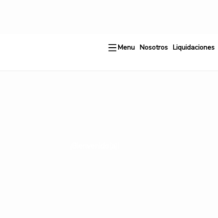
Ir
al
contenido
Menu
Nosotros
Liquidaciones
¡Bienvenido(a)!