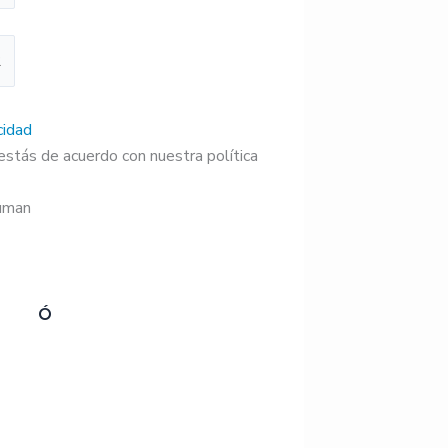
cidad
 estás de acuerdo con nuestra política
human
Ó