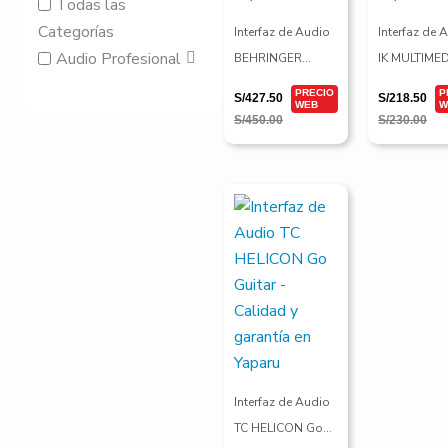
Todas las
Categorías
Interfaz de Audio
Interfaz de 
Audio Profesional
BEHRINGER
IK MULTIME
UMC202HD
iRig 2
S/
427.50
S/
218.50
S/
450.00
S/
230.00
El
El
precio
precio
original
actual
era:
es:
S/190.00.
S/180.50.
Interfaz de Audio
TC HELICON Go