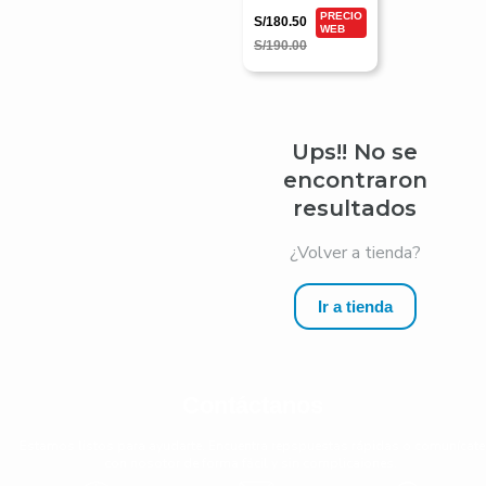
Guitar
S/
180.50
S/
190.00
Ups!! No se
encontraron
resultados
¿Volver a tienda?
Ir a tienda
Contáctanos
Estamos listos para ayudarte. Encuentra repspuestas rápidas o comunícate
con nosotor de forma fácil y sin complicaiones.