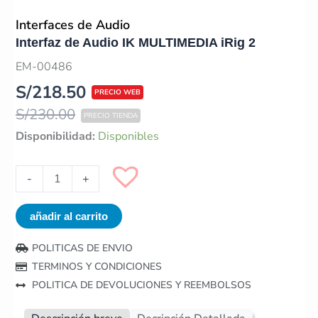
Interfaces de Audio
Interfaz de Audio IK MULTIMEDIA iRig 2
EM-00486
S/
218.50
S/
230.00
Interfaz
Disponibilidad:
Disponibles
de
Audio
-
+
IK
MULTIMEDIA
añadir al carrito
iRig
2
POLITICAS DE ENVIO
cantidad
TERMINOS Y CONDICIONES
POLITICA DE DEVOLUCIONES Y REEMBOLSOS