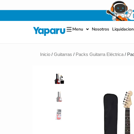
Ir
al
contenido
Menu
Nosotros
Liquidacio
Inicio
/
Guitarras
/
Packs Guitarra Eléctrica
/ Pa