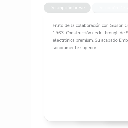
Descripción breve
Decripción Det
Fruto de la colaboración con Gibson C
¡Qué tal! Estás ante un
1963. Construcción neck-through de 9
Construcc
Epiphone es una pieza d
electrónica premium. Su acabado Embe
Material
through), algo muy raro
sonoramente superior.
Alas del 
Perfil de
¿Para quién está hecha? 
Diapasón:
humbuckers (más potent
Radio del
infinito gracias a su más
Trastes:
Cejuela:
Comparativa: Es un salt
Pastilla
pastillas Gibson USA y l
Pastilla
su forma “offset”, pero
Controle
percusivo. Comparada co
Puente: 
ataque más definido. Es
Cordal: 