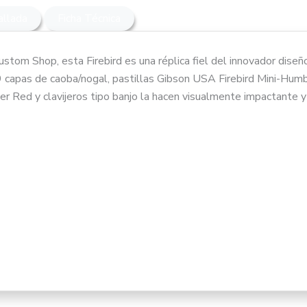
allada
Ficha Técnica
ustom Shop, esta Firebird es una réplica fiel del innovador diseñ
a de las guitarras más vanguardistas y atrevidas de la historia. L
 capas de caoba/nogal, pastillas Gibson USA Firebird Mini-Hum
ión: Mástil a través del cuerpo (Neck-Through).
e alta ingeniería que utiliza una construcción de mástil a través 
r Red y clavijeros tipo banjo la hacen visualmente impactante y
 Mástil: 9 capas de Caoba/Nogal.
 de ver en este rango de precio.
cuerpo: Caoba sólida.
l mástil: 1963 Firebird.
Es para el guitarrista que quiere destacar. Si te gusta el sonido
 Laurel Indio.
es que una single-coil pero más claras que una humbucker) y bus
 diapasón: 12".
til continuo, esta es tu guitarra.
 22, Medium Jumbo.
 Graph Tech®.
o de calidad enorme respecto a la Firebird estándar de Epiphone,
 de mástil: Gibson USA Firebird™ Mini-Humbucker.
a construcción de 9 capas. Fuera de la marca, su rival natural es
 de puente: Gibson USA Firebird™ Mini-Humbucker.
 la Firebird es mucho más estable en afinación y tiene un sonido
s: Potenciómetros CTS® y condensadores Mallory™.
n una Gibson SG Standard, la Firebird tiene una sensación de es
Epiphone LockTone™ Tune-O-Matic.
 una guitarra para valientes, y estamos aquí para que domines su
LockTone™ Stop Bar.