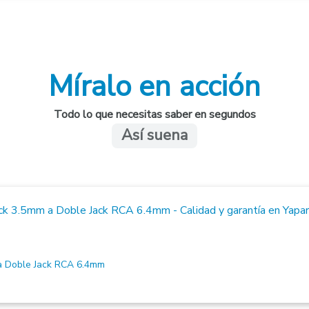
s: Kluson® "Banjo-style" (Relación 12:1).
 Níquel.
 Ember Red (Inspired by Gibson Custom).
Míralo en acción
Todo lo que necesitas saber en segundos
Así suena
 Doble Jack RCA 6.4mm