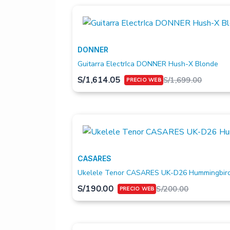
DONNER
Guitarra ElectrIca DONNER Hush-X Blonde
S/
1,614.05
S/
1,699.00
CASARES
Ukelele Tenor CASARES UK-D26 Hummingbir
S/
190.00
S/
200.00