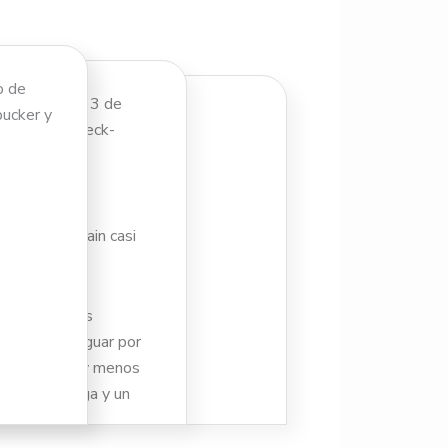
o de
a Firebird 1963 de
bucker y
del cuerpo (neck-
 de las mini-
cas un sustain casi
 gracias a las
 la Fender Jaguar por
 más robusto y menos
cala más larga y un
 gran sonido.