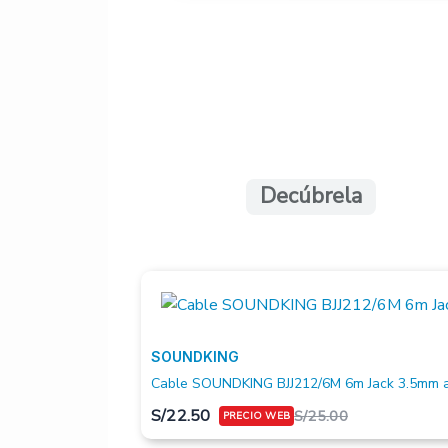
Clavijero
Herrajes:
Acabado:
Decúbrela
SOUNDKING
Cable SOUNDKING BJJ212/6M 6m Jack 3.5mm a
S/
22.50
S/
25.00