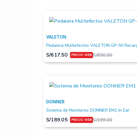
VALETON
Pedalera Multiefectos VALETON GP-50 Recar
S/
617.50
S/
650.00
DONNER
Sistema de Monitoreo DONNER EM1 In Ear
S/
189.05
S/
199.00