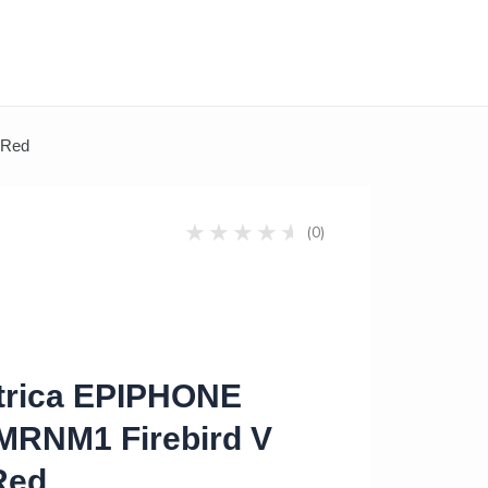
 Red
(0)
ctrica EPIPHONE
RNM1 Firebird V
Red