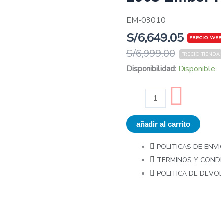
EM-03010
S/
6,649.05
S/
6,999.00
Guitarra
Disponibilidad:
Disponible
Eléctrica
EPIPHONE
EIGC63FB5EMRNM1
Firebird
añadir al carrito
V
1963
POLITICAS DE ENVI
Ember
TERMINOS Y COND
Red
POLITICA DE DEV
cantidad