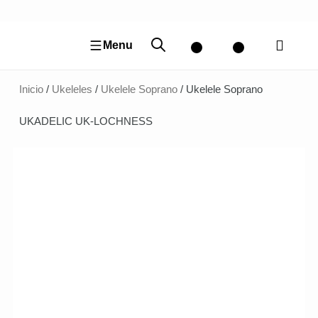
Ir
al
contenido
Menu
Inicio
/
Ukeleles
/
Ukelele Soprano
/ Ukelele Soprano
UKADELIC UK-LOCHNESS