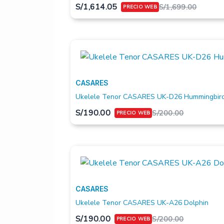
S/
1,614.05
S/
1,699.00
CASARES
Ukelele Tenor CASARES UK-D26 Hummingbir
S/
190.00
S/
200.00
CASARES
Ukelele Tenor CASARES UK-A26 Dolphin
S/
190.00
S/
200.00