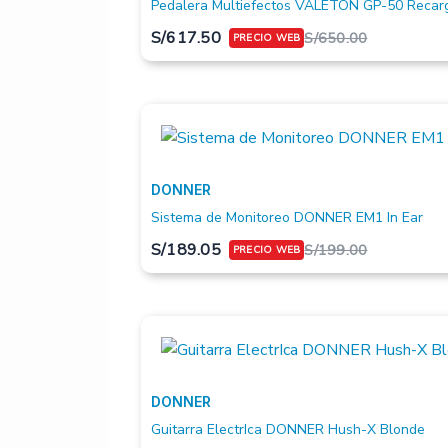
Pedalera Multiefectos VALETON GP-50 Recar
S/
617.50
S/
650.00
DONNER
Sistema de Monitoreo DONNER EM1 In Ear
S/
189.05
S/
199.00
DONNER
Guitarra ElectrIca DONNER Hush-X Blonde