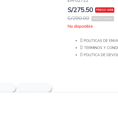
EM-02722
S/
275.50
S/
290.00
No disponible
POLITICAS DE ENVI
TERMINOS Y COND
POLITICA DE DEV
allada
Ficha Técnica