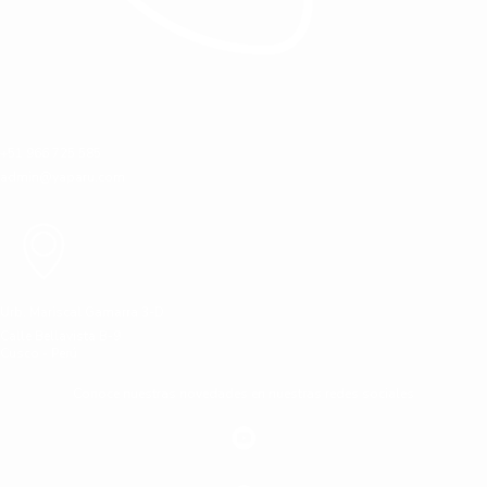
+51 966 725 585
admin@yaparu.com
Urb. Mariscal Gamarra 3-D
Calle Bellavista B-9
Cusco - Perú
Conoce nuestras novedades en nuestras redes sociales