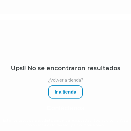
Ups!! No se encontraron resultados
¿Volver a tienda?
Ir a tienda
Contáctanos
Estamos listos para ayudarte. Encuentra repspuestas rápidas o comunícate
con nosotor de forma fácil y sin complicaiones.