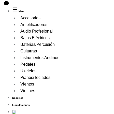
Ir
al
Menu
contenido
Accesorios
Amplificadores
Audio Profesional
Bajos Eléctricos
Baterías/Percusión
Guitarras
Instrumentos Andinos
Pedales
Ukeleles
Pianos/Teclados
Vientos
Violines
Nosotros
Liquidaciones