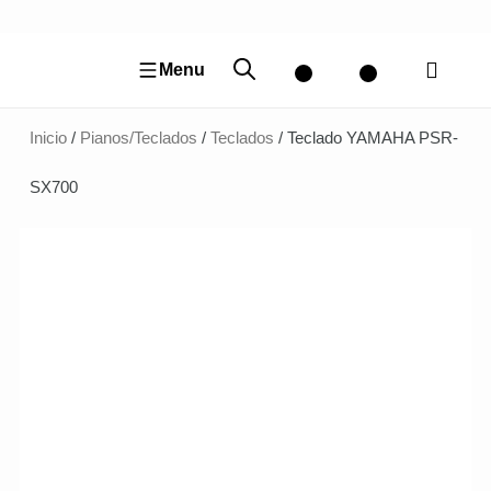
Ir
al
contenido
Menu
Inicio
/
Pianos/Teclados
/
Teclados
/ Teclado YAMAHA PSR-
SX700