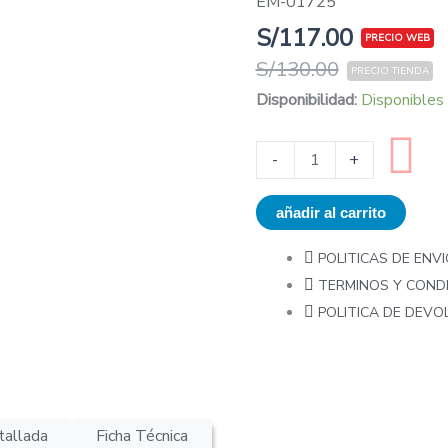
EM-01725
S/
117.00
S/
130.00
Pedestal
Disponibilidad:
Disponibles
de
Micrófono
-
+
HERCULES
MS432B
añadir al carrito
cantidad
POLITICAS DE ENVI
TERMINOS Y COND
POLITICA DE DEV
tallada
Ficha Técnica