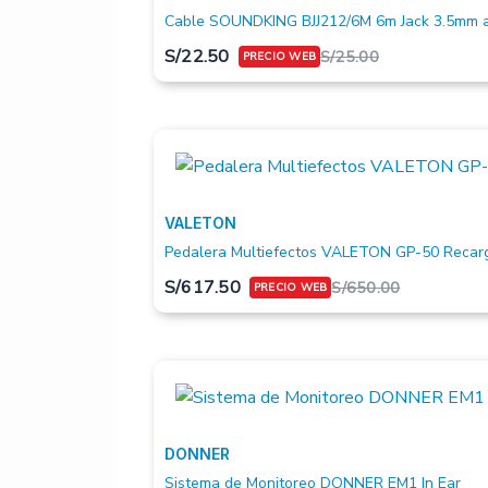
Cable SOUNDKING BJJ212/6M 6m Jack 3.5mm a
S/
22.50
S/
25.00
VALETON
Pedalera Multiefectos VALETON GP-50 Recar
S/
617.50
S/
650.00
DONNER
Sistema de Monitoreo DONNER EM1 In Ear