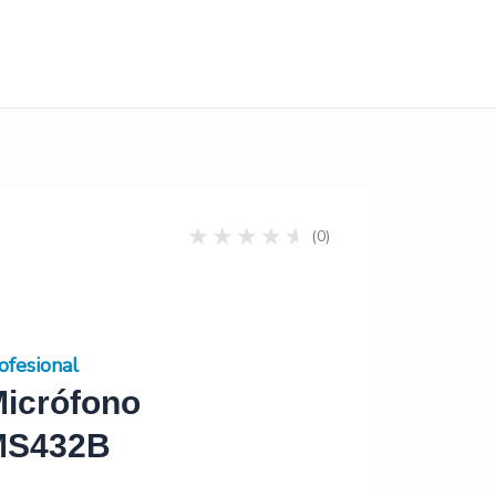
(0)
ofesional
Micrófono
MS432B