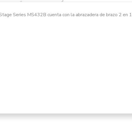
tage Series MS432B cuenta con la abrazadera de brazo 2 en 1 
ERISTICAS
zadera de la pluma 2 en 1 con ajuste de una sola perilla asegura
 la pluma.
te de altura es fácil y rápido con el diseño Quick Turn.
 del trípode de aluminio fundido proporciona soporte y durabilid