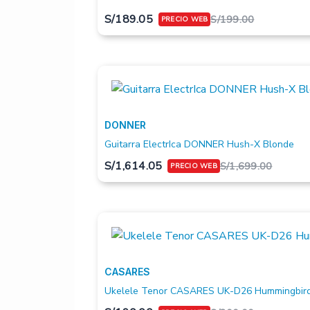
S/
189.05
S/
199.00
DONNER
Guitarra ElectrIca DONNER Hush-X Blonde
S/
1,614.05
S/
1,699.00
CASARES
Ukelele Tenor CASARES UK-D26 Hummingbir