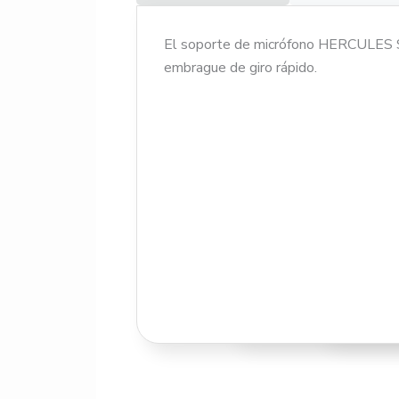
El soporte de micrófono HERCULES S
embrague de giro rápido.
CARACT
• La abra
ángulo de
• El ajus
• La base