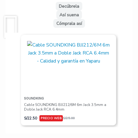
Decúbrela
Así suena
Cómprala así
SOUNDKING
VALETON
Cable SOUNDKING BJJ212/6M 6m Jack 3.5mm a
Pedalera
Doble Jack RCA 6.4mm
S/
617.50
S/
22.50
S/
25.00