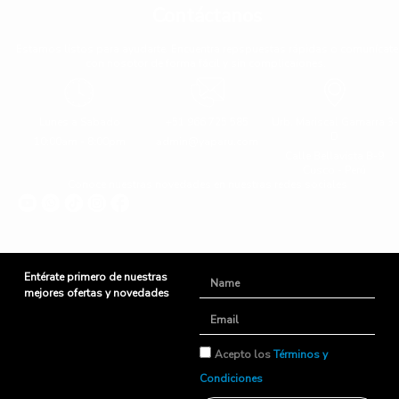
Contáctanos
Estamos listos para ayudarte. Encuentra repspuestas rápidas o comunícate
con nosotor de forma fácil y sin complicaiones.
Lunes a Sabado
+51 966 725 585
Urb. Mariscal Gamarra 3-
D
10:00am - 8:00pm
admin@yaparu.com
Calle Bellavista B-9
Cusco - Perú
Conoce nuestras novedades en nuestras redes sociales
Entérate primero de nuestras
Name
mejores ofertas y novedades
Email
TyC
Acepto los
Términos y
Condiciones