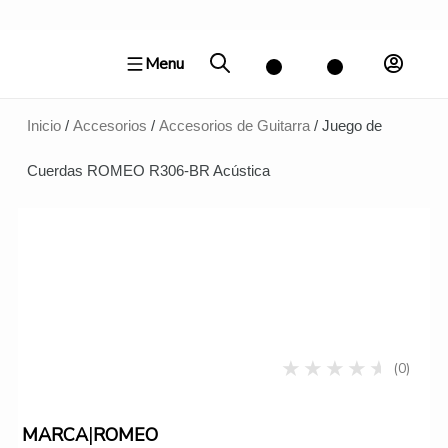
Ir
al
Menu
contenido
Inicio
/
Accesorios
/
Accesorios de Guitarra
/ Juego de
Cuerdas ROMEO R306-BR Acústica
(0)
|
MARCA
ROMEO