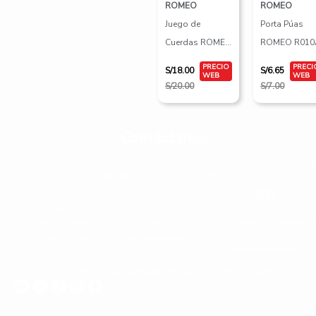
ROMEO
ROMEO
Juego de
Porta Púas
Cuerdas ROMEO
ROMEO R010
R703 Violín
BK/BL
S/
18.00
S/
6.65
S/
20.00
S/
7.00
Contáctanos
Estamos listos para ayudarte. Encuentra repspuestas rápidas o comunícate
con nosotor de forma fácil y sin complicaiones.
Lunes a Sabado
+51 966 725 585
Urb. Mariscal Gamarra 3-
D
10:00am - 8:00pm
admin@yaparu.com
Calle Bellavista B-9
Cusco - Perú
Conoce nuestras novedades en nuestras redes sociales