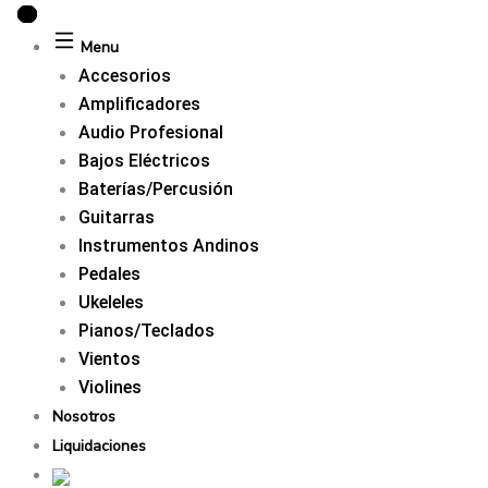
Ir
Juego
Búsqueda
Búsqueda
Búsqueda
al
de
de
de
de
Menu
contenido
Cuerdas
productos
productos
productos
Accesorios
ERNIE
Amplificadores
BALL
Audio Profesional
2834
Bajos Eléctricos
Super
Baterías/Percusión
Slinky
Guitarras
BASS
Instrumentos Andinos
45|100
Pedales
cantidad
Ukeleles
Pianos/Teclados
Vientos
Violines
Nosotros
Liquidaciones