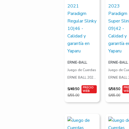
ERNIE-BALL
ERNIE-BALL
Juego de Cuerdas
Juego de Cu
ERNIE BALL 2021
ERNIE BALL 
Paradigm Regular
Paradigm Su
S/
49.50
S/
58.50
Slinky 10|46
Slinky 09|42
S/
55.00
S/
65.00
El
El
El
El
precio
precio
precio
precio
original
actual
original
actual
era:
es:
era:
es: