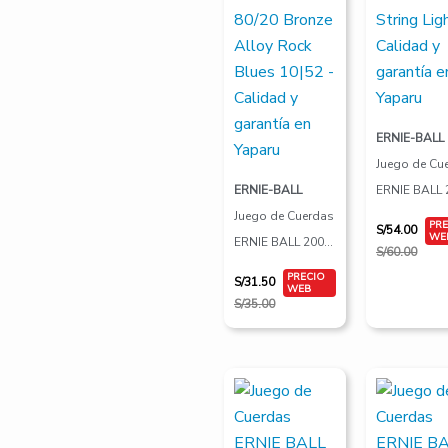
ERNIE-BALL
Juego de Cu
ERNIE-BALL
ERNIE BALL 
Juego de Cuerdas
Eartwood 12
S/
54.00
ERNIE BALL 2008
String Light
S/
60.00
Earthwood 80/20
S/
31.50
Bronze Alloy
S/
35.00
Rock Blues 10|52
El
El
El
El
precio
precio
precio
precio
original
actual
original
actual
era:
es:
era:
es:
S/55.00.
S/49.50.
S/65.00.
S/58.50.