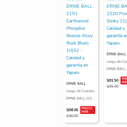
S/40.00.
S/36.00.
S/35.00.
S/31.50.
ERNIE-BALL
Juego de Cu
ERNIE BALL 
Power Slinky
S/
31.50
ERNIE-BALL
11|48
S/
35.00
Juego de Cuerdas
ERNIE BALL 2151
Earthwood
S/
36.00
Phosphor Bronze
S/
40.00
Alloy Rock Blues