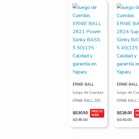
El
El
El
El
precio
precio
precio
precio
original
actual
original
actual
era:
es:
era:
es:
S/145.00.
S/130.50.
S/140.00.
S/126.00.
ERNIE-BALL
ERNIE-BALL
Juego de Cuerdas
Juego de Cu
ERNIE BALL 2821
ERNIE BALL 
Power Slinky
Super Slinky
S/
130.50
S/
126.00
BASS 5 50|135
5 40|125
S/
145.00
S/
140.00