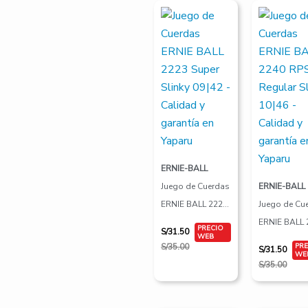
El
El
El
El
precio
precio
precio
precio
original
actual
original
actual
era:
es:
era:
es:
S/35.00.
S/31.50.
S/35.00.
S/31.50.
ERNIE-BALL
Juego de Cuerdas
ERNIE-BALL
ERNIE BALL 2223
Juego de Cu
Super Slinky 09|42
ERNIE BALL 
S/
31.50
RPS Regular
S/
35.00
S/
31.50
Slinky 10|46
S/
35.00