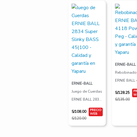
El
El
El
El
precio
precio
precio
precio
original
actual
original
actual
era:
es:
era:
es:
S/120.00.
S/108.00.
S/135.00.
S/128.25.
ERNIE-BALL
Rebobinado
ERNIE BALL 
ERNIE-BALL
Power Peg
Juego de Cuerdas
S/
128.25
ERNIE BALL 2834
S/
135.00
Super Slinky BASS
S/
108.00
45|100
S/
120.00