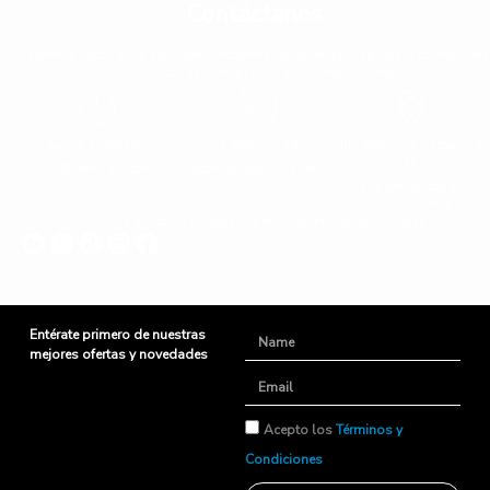
Contáctanos
Estamos listos para ayudarte. Encuentra repspuestas rápidas o comunícate
con nosotor de forma fácil y sin complicaiones.
Lunes a Sabado
+51 966 725 585
Urb. Mariscal Gamarra 3-
D
10:00am - 8:00pm
admin@yaparu.com
Calle Bellavista B-9
Cusco - Perú
Conoce nuestras novedades en nuestras redes sociales
Entérate primero de nuestras
Name
mejores ofertas y novedades
Email
TyC
Acepto los
Términos y
Condiciones