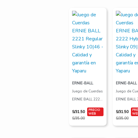
10|52
El
El
El
El
precio
precio
precio
precio
original
actual
original
actual
era:
es:
era:
es:
S/35.00.
S/31.50.
S/35.00.
S/31.50.
ERNIE-BALL
ERNIE-BALL
Juego de Cuerdas
Juego de Cu
ERNIE BALL 2221
ERNIE BALL 
Regular Slinky
Hybrid Slink
S/
31.50
S/
31.50
10|46
09|46
S/
35.00
S/
35.00