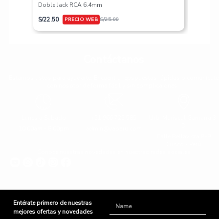
Doble Jack RCA 6.4mm
S/
617.50
S/
22.50
S/
25.00
Contáctanos
Estamos listos para ayudarte. Encuentra repspuestas rápidas o comunícate
con nosotor de forma fácil y sin complicaiones.
Lunes a Sabado
+51 966 725 585
Urb. Mariscal Gamarra 3-
D
10:00am - 8:00pm
admin@yaparu.com
Calle Bellavista B-9
Cusco - Perú
Conoce nuestras novedades en nuestras redes sociales
Entérate primero de nuestras
Name
mejores ofertas y novedades