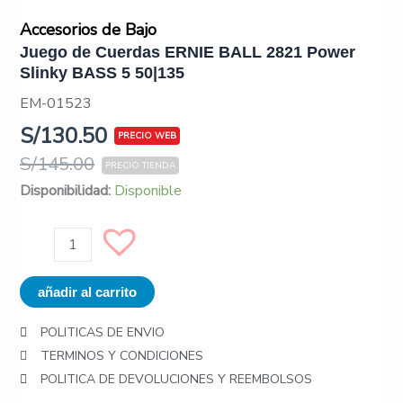
Accesorios de Bajo
Juego de Cuerdas ERNIE BALL 2821 Power
Slinky BASS 5 50|135
EM-01523
S/
130.50
S/
145.00
Juego
Disponibilidad:
Disponible
de
Cuerdas
ERNIE
BALL
añadir al carrito
2821
Power
POLITICAS DE ENVIO
Slinky
TERMINOS Y CONDICIONES
BASS
POLITICA DE DEVOLUCIONES Y REEMBOLSOS
5