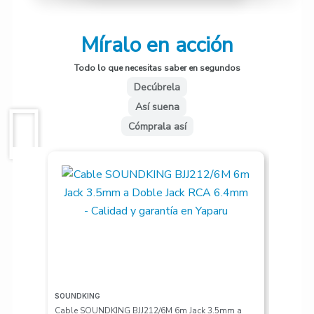
Míralo en acción
Todo lo que necesitas saber en segundos
Decúbrela
Así suena
Cómprala así
SOUNDKING
VALETON
Cable SOUNDKING BJJ212/6M 6m Jack 3.5mm a
Pedalera