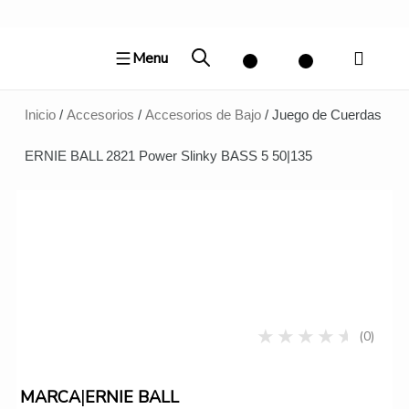
Ir
al
Menu
contenido
Inicio
/
Accesorios
/
Accesorios de Bajo
/ Juego de Cuerdas
ERNIE BALL 2821 Power Slinky BASS 5 50|135
(0)
|
MARCA
ERNIE BALL