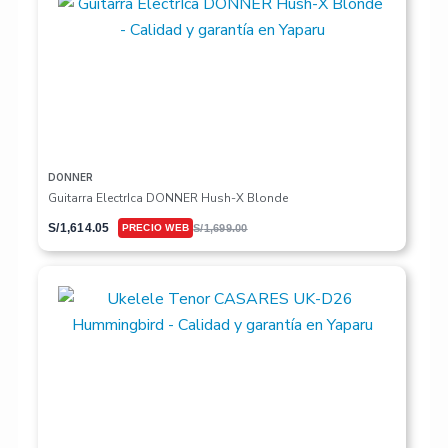
DONNER
Guitarra ElectrIca DONNER Hush-X Blonde
S/
1,614.05
S/
1,699.00