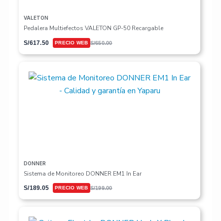
VALETON
Pedalera Multiefectos VALETON GP-50 Recargable
S/
617.50
S/
650.00
DONNER
Sistema de Monitoreo DONNER EM1 In Ear
S/
189.05
S/
199.00