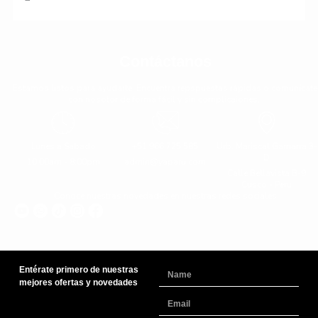
Contáctanos
Estamos listos para ayudarte. Encuentra repspuestas rápidas o comunícate
con nosotor de forma fácil y sin complicaiones.
Lunes a Sabado
+51 966 725 585
Urb. Mariscal Gamarra 3-
D
10:00am - 8:00pm
admin@yaparu.com
Calle Bellavista B-9
Cusco - Perú
Conoce nuestras novedades en nuestras redes sociales
Entérate primero de nuestras
Name
mejores ofertas y novedades
Email