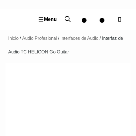
Ir
al
contenido
Menu
Inicio
/
Audio Profesional
/
Interfaces de Audio
/ Interfaz de
Audio TC HELICON Go Guitar