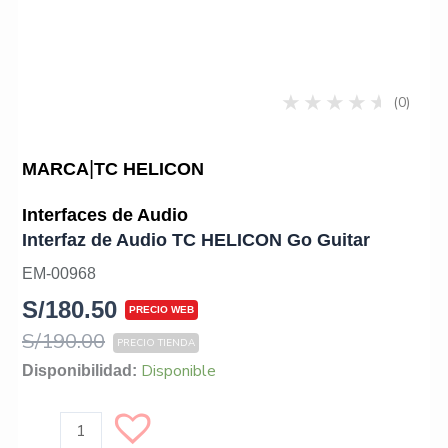
(0)
|
MARCA
TC HELICON
Interfaces de Audio
Interfaz de Audio TC HELICON Go Guitar
EM-00968
S/
180.50
S/
190.00
Interfaz
Disponible
Disponibilidad:
de
Audio