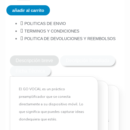
TC
HELICON
añadir al carrito
Go
Guitar
POLITICAS DE ENVIO
cantidad
TERMINOS Y CONDICIONES
POLITICA DE DEVOLUCIONES Y REEMBOLSOS
Descripción breve
Decripción Detallada
Ficha Técnica
El GO VOCAL es un práctico
preamplificador que se conecta
El GO VOCAL es un práctico
directamente a su dispositivo móvil. Lo
preamplificador que se conecta
que significa que puedes capturar ideas
directamente a su dispositivo
dondequiera que estés.
móvil. Lo que significa que puedes
capturar ideas dondequiera que