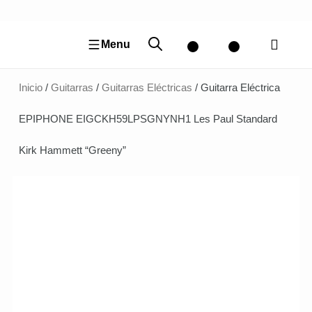
Ir
al
contenido
Menu
Inicio
/
Guitarras
/
Guitarras Eléctricas
/ Guitarra Eléctrica
EPIPHONE EIGCKH59LPSGNYNH1 Les Paul Standard
Kirk Hammett “Greeny”