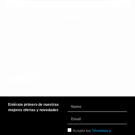
Contáctanos
Estamos listos para ayudarte. Encuentra repspuestas rápidas o comunícate
con nosotor de forma fácil y sin complicaiones.
Lunes a Sabado
+51 966 725 585
Urb. Mariscal Gamarra 3-
D
10:00am - 8:00pm
admin@yaparu.com
Calle Bellavista B-9
Cusco - Perú
Conoce nuestras novedades en nuestras redes sociales
Entérate primero de nuestras
Name
mejores ofertas y novedades
Email
TyC
Acepto los
Términos y