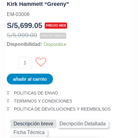
Kirk Hammett “Greeny”
EM-03008
S/
5,699.05
S/
5,999.00
Guitarra
Disponible
Disponibilidad:
Eléctrica
EPIPHONE
EIGCKH59LPSGNYNH1
Les
añadir al carrito
Paul
Standard
POLITICAS DE ENVIO
Kirk
TERMINOS Y CONDICIONES
Hammett
POLITICA DE DEVOLUCIONES Y REEMBOLSOS
“Greeny”
cantidad
Descripción breve
Decripción Detallada
Ficha Técnica