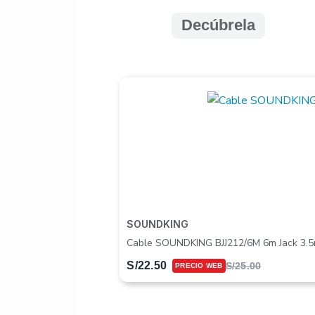
Resulta perfecta para qu
Decúbrela
como guitarra “de viaje”
preocupaciones.
Comparativa y rendi
Este modelo destaca co
la clásica
Yamaha C40
sonido profesional para
Sin embargo, para divers
SOUNDKING
Cable SOUNDKING BJJ212/6M 6m Jack 3.
S/
22.50
S/
25.00