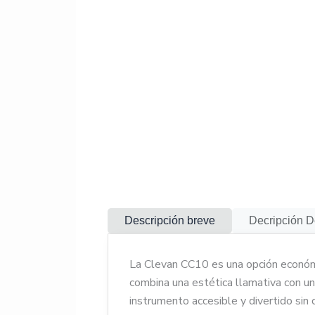
Descripción breve
Decripción D
La Clevan CC10 es una opción económic
Guitarra Clásica
combina una estética llamativa con una
Cuerpo: 
asegurada
instrumento accesible y divertido sin 
Mástil: A