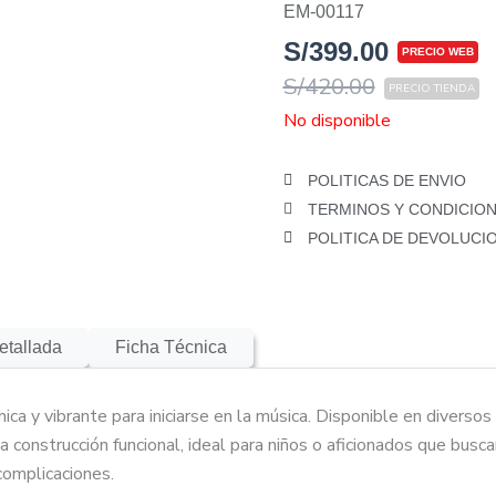
EM-00117
S/
399.00
S/
420.00
No disponible
POLITICAS DE ENVIO
TERMINOS Y CONDICIO
POLITICA DE DEVOLUCI
etallada
Ficha Técnica
a y vibrante para iniciarse en la música. Disponible en diversos 
 CLEVAN CC10 Colores: Accesibilidad, estilo y 
 construcción funcional, ideal para niños o aficionados que busca
Agathis/Tilo
complicaciones.
rce (Maple)