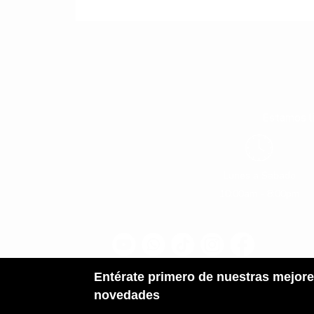
Estamos li
Lunes a Sabado
10:00am - 8:00pm
Entérate primero de nuestras mejore
novedades