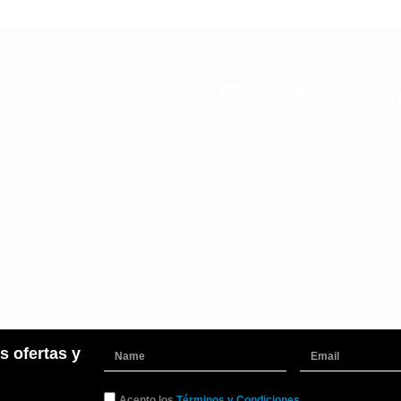
Contáctano
stos para ayudarte. Encuentra repspuestas rápidas o comunícate 
+51 966 725 585
admin@yaparu.com
Conoce nuestras novedades en nuestras 
s ofertas y
Name
Email
TyC
Acepto los
Términos y Condiciones