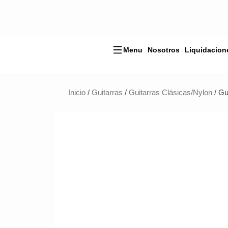
Ir
al
contenido
Menu
Nosotros
Liquidacion
Inicio
/
Guitarras
/
Guitarras Clásicas/Nylon
/ Gu