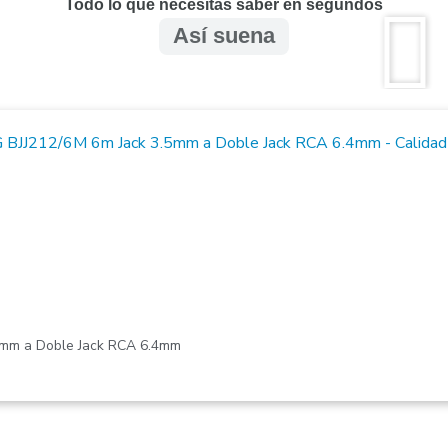
Todo lo que necesitas saber en segundos
ien desea probar si la guitarra es lo suyo sin realizar un gasto a
Así suena
 práctica que puedes llevar a la playa, al campo o a reuniones fam
miento:
mo la opción de entrada más accesible y básica de nuestra tien
, la
se enfoca más en la variedad estética y en un costo r
Clevan
 grabaciones o conciertos, te sugerimos revisar nuestras gamas
ión pura, aprendizaje inicial y presupuesto ajustado, la
res
CC10
5mm a Doble Jack RCA 6.4mm