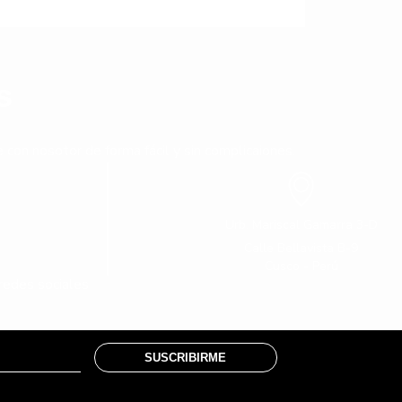
s
con nosotor de forma fácil y sin complicaiones.
Urb. Mariscal Gamarra 3-D
Calle Bellavista B-9
Cusco - Perú
redes sociales
SUSCRIBIRME