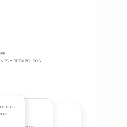
NES
ONES Y REEMBOLSOS
colores,
diversión
n un