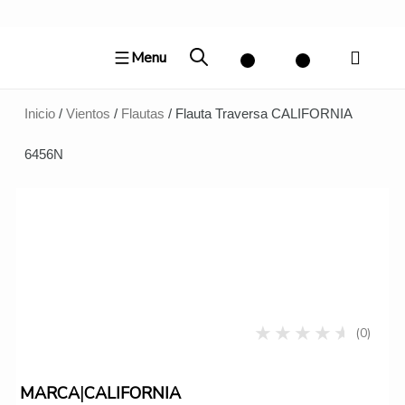
Ir
al
Menu
contenido
Inicio
/
Vientos
/
Flautas
/ Flauta Traversa CALIFORNIA
6456N
(0)
|
MARCA
CALIFORNIA