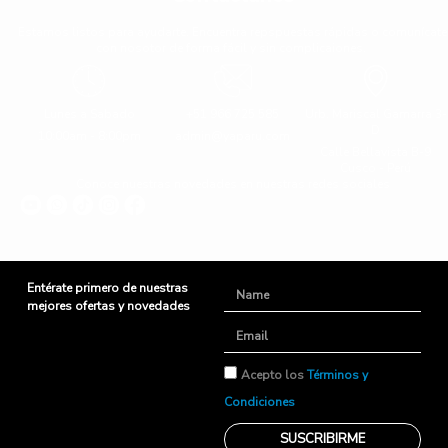
Estamos listos para ayudarte. Encuentra repspuestas rápidas o comunícate
con nosotor de forma fácil y sin complicaiones.
Lunes a Sabado
+51 966 725 585
Urb. Mariscal Gamarra 3-
D
10:00am - 8:00pm
admin@yaparu.com
Calle Bellavista B-9
Cusco - Perú
Conoce nuestras novedades en nuestras redes sociales
Entérate primero de nuestras
Name
mejores ofertas y novedades
Email
TyC
Acepto los
Términos y
Condiciones
SUSCRIBIRME