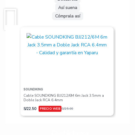
Así suena
Cómprala así
SOUNDKING
VALETON
Cable SOUNDKING BJJ212/6M 6m Jack 3.5mm a
Pedalera
Doble Jack RCA 6.4mm
S/
617.50
S/
22.50
S/
25.00
Contáctanos