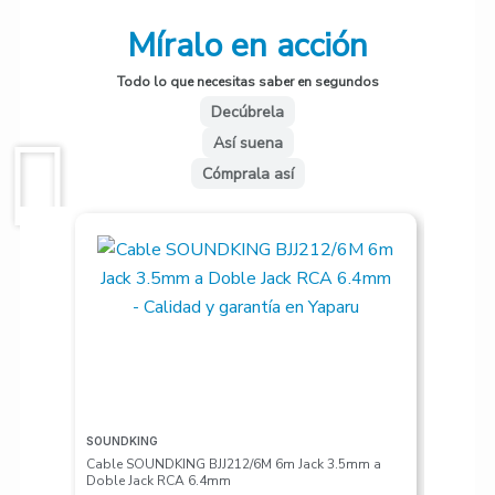
brillante y proyectado, ideal para
Míralo en acción
bandas escolares, orquestas
juveniles y práctica individual.
Todo lo que necesitas saber en segundos
Decúbrela
Su diseño ergonómico y ligero
Así suena
facilita la digitación, mientras que
Cómprala así
su mecanismo de precisión
garantiza una respuesta rápida y
afinación estable. Incluye estuche
rígido, boquilla y accesorios de
limpieza, por lo que está lista para
usar desde el primer día.
Características Principales:
Cuerpo en cuproníquel
(níquel plateado) –
SOUNDKING
VALETON
Cable SOUNDKING BJJ212/6M 6m Jack 3.5mm a
Pedalera
Resistente y con
Doble Jack RCA 6.4mm