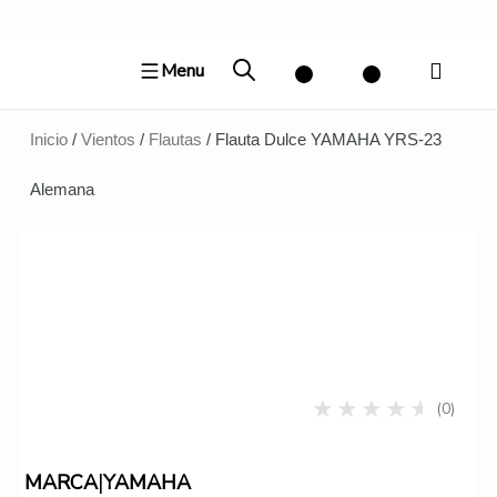
Ir
al
Menu
contenido
Inicio
/
Vientos
/
Flautas
/ Flauta Dulce YAMAHA YRS-23
Alemana
(0)
|
MARCA
YAMAHA