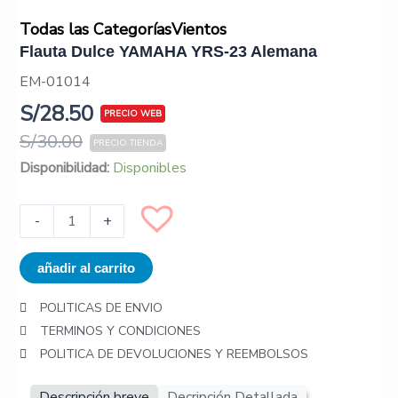
Todas las Categorías
Vientos
Flauta Dulce YAMAHA YRS-23 Alemana
EM-01014
S/
28.50
S/
30.00
Flauta
Disponibilidad:
Disponibles
Dulce
YAMAHA
-
+
YRS-
23
añadir al carrito
Alemana
cantidad
POLITICAS DE ENVIO
TERMINOS Y CONDICIONES
POLITICA DE DEVOLUCIONES Y REEMBOLSOS
Descripción breve
Decripción Detallada