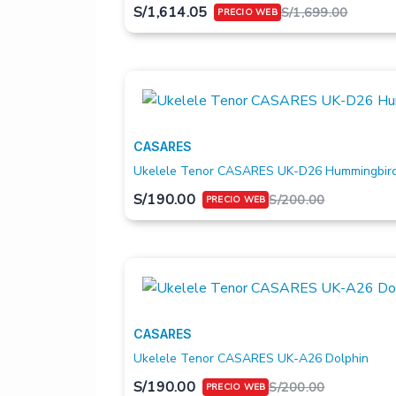
S/
1,614.05
S/
1,699.00
CASARES
Ukelele Tenor CASARES UK-D26 Hummingbir
S/
190.00
S/
200.00
CASARES
Ukelele Tenor CASARES UK-A26 Dolphin
S/
190.00
S/
200.00