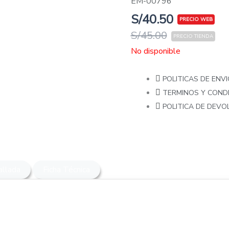
EM-00796
S/
40.50
S/
45.00
No disponible
POLITICAS DE ENVI
TERMINOS Y COND
POLITICA DE DEV
allada
Ficha Técnica