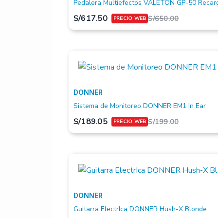
Pedalera Multiefectos VALETON GP-50 Recar
S/
617.50
S/
650.00
DONNER
Sistema de Monitoreo DONNER EM1 In Ear
S/
189.05
S/
199.00
DONNER
Guitarra ElectrIca DONNER Hush-X Blonde