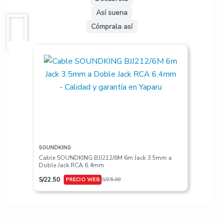
Así suena
Cómprala así
SOUNDKING
VALETON
Cable SOUNDKING BJJ212/6M 6m Jack 3.5mm a
Pedalera
Doble Jack RCA 6.4mm
S/
617.50
S/
22.50
S/
25.00
Contáctanos