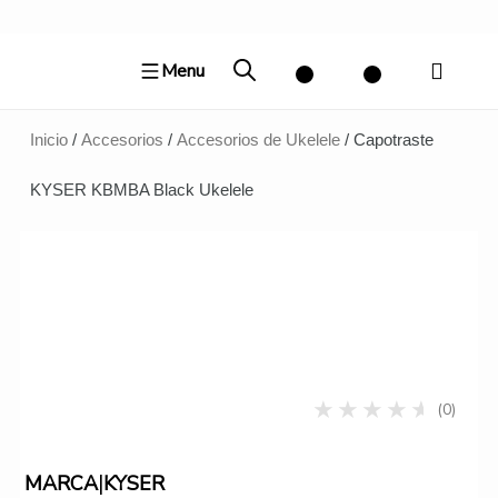
Ir
al
Menu
contenido
Inicio
/
Accesorios
/
Accesorios de Ukelele
/ Capotraste
KYSER KBMBA Black Ukelele
(0)
|
MARCA
KYSER