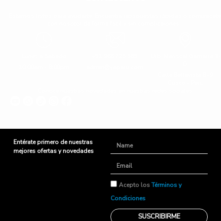
Estamos listos para ayudarte. Encuentra repspuestas rápidas o comunícate
con nosotor de forma fácil y sin complicaiones.
Lunes a Sabado
+51 966 725 585
Urb. Mariscal Gamarra 3-
D
10:00am - 8:00pm
admin@yaparu.com
Calle Bellavista B-9
Cusco - Perú
Conoce nuestras novedades en nuestras redes sociales
Entérate primero de nuestras
Name
mejores ofertas y novedades
Email
TyC
Acepto los
Términos y
Condiciones
SUSCRIBIRME