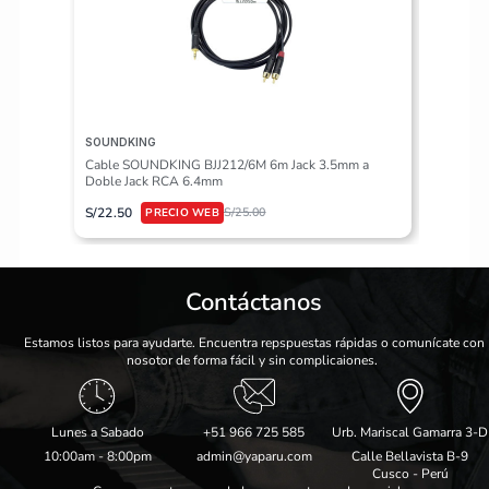
SOUNDKING
VALETON
Cable SOUNDKING BJJ212/6M 6m Jack 3.5mm a
Pedalera
Doble Jack RCA 6.4mm
S/
617.50
S/
22.50
S/
25.00
Contáctanos
Estamos listos para ayudarte. Encuentra repspuestas rápidas o comunícate con
nosotor de forma fácil y sin complicaiones.
Lunes a Sabado
+51 966 725 585
Urb. Mariscal Gamarra 3-D
10:00am - 8:00pm
admin@yaparu.com
Calle Bellavista B-9
Cusco - Perú