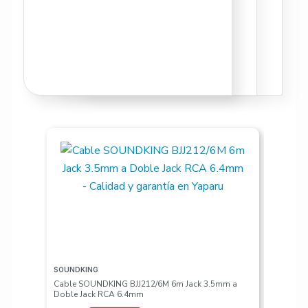
SOUNDKING
VALETON
Cable SOUNDKING BJJ212/6M 6m Jack 3.5mm a
Pedalera
Doble Jack RCA 6.4mm
S/
617.50