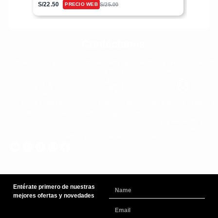
S/
22.50
S/
25.00
Contáctanos
Estamos listos para ayudarte. Encuentra repspuestas rápidas o comunícate
con nosotor de forma fácil y sin complicaiones.
Lunes a Sabado
+51 966 725 585
Urb. Mariscal Gamarra 3-
D
10:00am - 8:00pm
admin@yaparu.com
Calle Bellavista B-9
Cusco - Perú
Conoce nuestras novedades en nuestras redes sociales
Entérate primero de nuestras
Name
mejores ofertas y novedades
Email