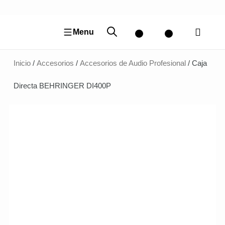
Ir
al
contenido
Menu
Inicio
/
Accesorios
/
Accesorios de Audio Profesional
/ Caja
Directa BEHRINGER DI400P