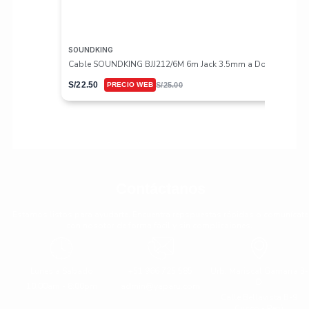
SOUNDKING
Cable SOUNDKING BJJ212/6M 6m Jack 3.5mm a Doble Jack 
S/
22.50
S/
25.00
Contáctanos
Estamos listos para ayudarte. Encuentra repspuestas rápidas o comunícate
con nosotor de forma fácil y sin complicaiones.
Lunes a Sabado
+51 966 725 585
Urb. Mariscal Gamarra 3-
D
10:00am - 8:00pm
admin@yaparu.com
Calle Bellavista B-9
Cusco - Perú