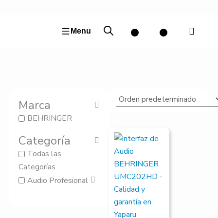
Ir
al
contenido
Menu
Marca
BEHRINGER
El
El
Categoría
precio
precio
original
actual
Todas las
era:
es:
S/450.00.
S/427.50.
Categorías
Audio Profesional