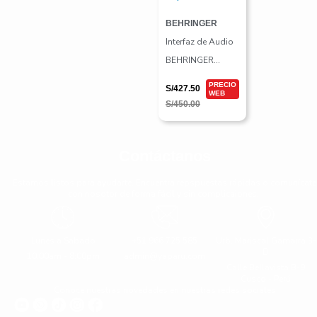
BEHRINGER
Interfaz de Audio
BEHRINGER
UMC202HD
S/
427.50
S/
450.00
Contáctanos
Estamos listos para ayudarte. Encuentra repspuestas rápidas o comunícate
con nosotor de forma fácil y sin complicaiones.
Lunes a Sabado
+51 966 725 585
Urb. Mariscal Gamarra 3-
D
10:00am - 8:00pm
admin@yaparu.com
Calle Bellavista B-9
Cusco - Perú
Conoce nuestras novedades en nuestras redes sociales