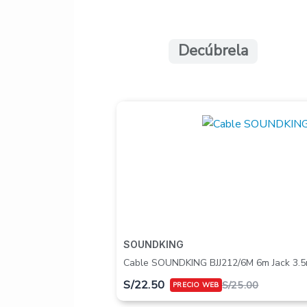
Decúbrela
SOUNDKING
Cable SOUNDKING BJJ212/6M 6m Jack 3.
S/
22.50
S/
25.00