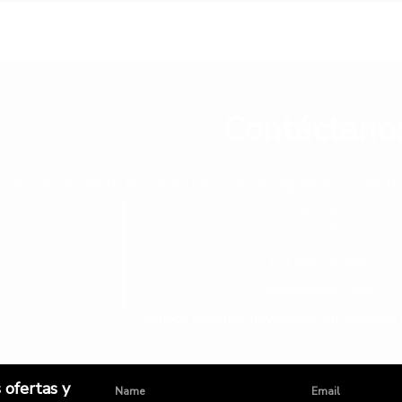
Contáctano
stos para ayudarte. Encuentra repspuestas rápidas o comunícate 
+51 966 725 585
admin@yaparu.com
Conoce nuestras novedades en nuestras 
 ofertas y
Name
Email