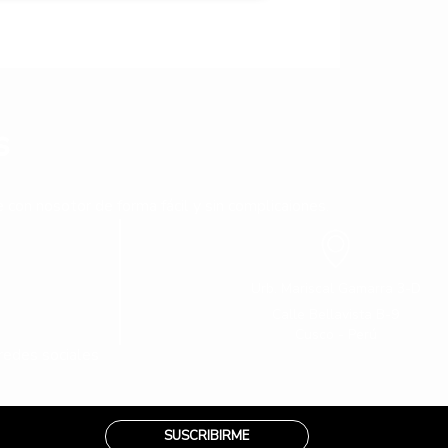
s
con nosotor de forma fácil y sin complicaiones.
Urb. Mariscal Gamarra 3-D
Calle Bellavista B-9
Cusco - Perú
redes sociales
SUSCRIBIRME