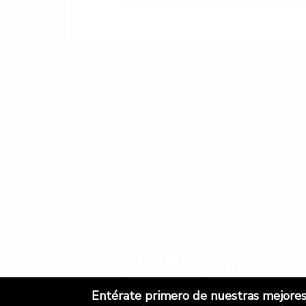
Estamos li
Lunes a Sabado
10:00am - 8:00pm
Entérate primero de nuestras mejores