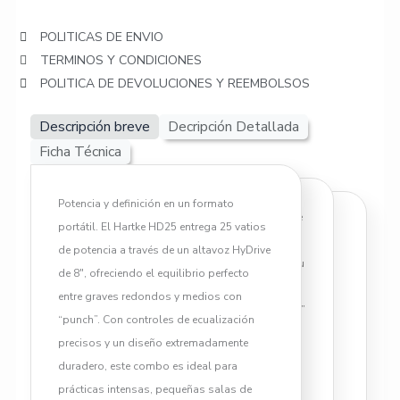
POLITICAS DE ENVIO
TERMINOS Y CONDICIONES
POLITICA DE DEVOLUCIONES Y REEMBOLSOS
Descripción breve
Decripción Detallada
Ficha Técnica
Potencia y definición en un formato
Si buscas un amplificador de práctica que
portátil. El Hartke HD25 entrega 25 vatios
Potencia de salida: 25 Vatios.
no se quede corto cuando necesitas un
de potencia a través de un altavoz HyDrive
Altavoz: 8" HyDrive (cono híbrido
poco más de empuje, el Hartke HD25 es tu
de 8″, ofreciendo el equilibrio perfecto
papel/aluminio).
mejor aliado. En YAPARU lo
entre graves redondos y medios con
Impedancia: 8 Ohmios.
recomendamos como el “hermano mayor”
“punch”. Con controles de ecualización
Entrada: Jack 1/4" para
ideal para quienes ya superaron la etapa
precisos y un diseño extremadamente
instrumentos.
inicial y buscan una proyección sonora
duradero, este combo es ideal para
Controles: Volumen, Bass
más completa. Gracias a su altavoz de 8″
prácticas intensas, pequeñas salas de
(100Hz), Mid (400Hz), Treble