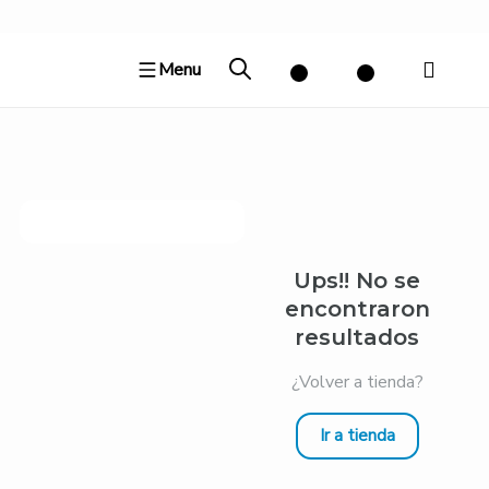
Ir
al
Menu
contenido
Ups!! No se
encontraron
resultados
¿Volver a tienda?
Ir a tienda