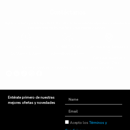
Contáctanos
Estamos listos para ayudarte. Encuentra repspuestas rápidas o comunícate
con nosotor de forma fácil y sin complicaiones.
Lunes a Sabado
+51 966 725 585
Urb. Mariscal Gamarra 3-
D
10:00am - 8:00pm
admin@yaparu.com
Calle Bellavista B-9
Cusco - Perú
Conoce nuestras novedades en nuestras redes sociales
Entérate primero de nuestras
Name
mejores ofertas y novedades
Email
TyC
Acepto los
Términos y