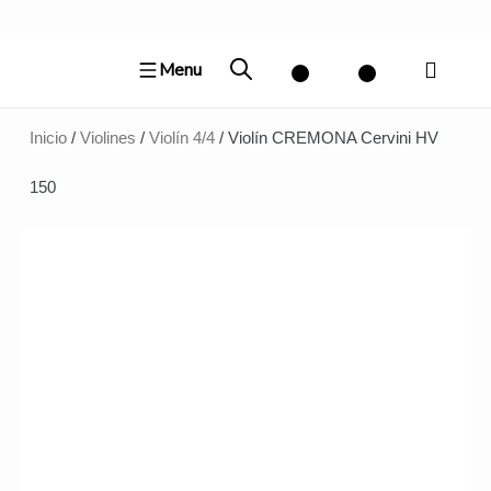
Ir
al
Menu
contenido
Inicio
/
Violines
/
Violín 4/4
/ Violín CREMONA Cervini HV
150