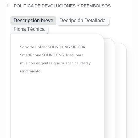
POLITICA DE DEVOLUCIONES Y REEMBOLSOS
Descripción breve
Decripción Detallada
Ficha Técnica
Soporte Holder SOUNDKING SIP108A
SmartPhone SOUNDKING. Ideal para
¡Soporte Holder SOUNDKING
músicos exigentes que buscan calidad y
SIP108A SmartPhone al mejor
rendimiento.
precio!
Descripción General:
El Soporte Holder SOUNDKING
SIP108A SmartPhone es un
accesorio indispensable para
músicos modernos que utilizan
aplicaciones de afinación,
partituras digitales o grabación en