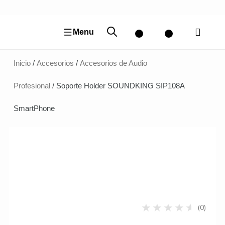
Ir
al
contenido
Menu
Inicio
/
Accesorios
/
Accesorios de Audio
Profesional
/ Soporte Holder SOUNDKING SIP108A
SmartPhone
(0)