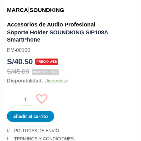
|
MARCA
SOUNDKING
Accesorios de Audio Profesional
Soporte Holder SOUNDKING SIP108A
SmartPhone
EM-00100
S/
40.50
S/
45.00
Soporte
Disponible
Disponibilidad:
Holder
SOUNDKING
SIP108A
SmartPhone
añadir al carrito
cantidad
POLITICAS DE ENVIO
TERMINOS Y CONDICIONES