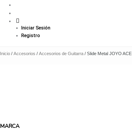
Iniciar Sesión
Registro
Slide
Inicio
/
Accesorios
/
Accesorios de Guitarra
/ Slide Metal JOYO ACE
Metal
JOYO
ACE-
220
cantidad
MARCA