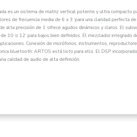
ada es un sistema de matriz vertical potente y ultra compacto p
ores de frecuencia media de 6 x 3 ‘para una claridad perfecta de
ERÍSTICAS
de alta precisión de 1 ‘ofrece agudos dinámicos y claros. El sub
FERS ALIMENTADOS DE 12 ‘CON MEZCLADOR DIGITAL D
 de 10 ‘o 12’ para bajos bien definidos. El mezclador integrado d
 mezclador de 4 canales:
plicaciones. Conexión de micrófonos, instrumentos, reproductore
rada MIC / LINE (ajustable), 1 x entrada estéreo RCA, 1 x entra
brica bluetooth: ARTOS está listo para ello. El DSP incorporado
idas de línea XLR, 1 x controlador SUB LEVEL para acceso rápid
una calidad de audio de alta definición.
s amplificadores de clase D con 2 x 300 W (RMS) para baja dist
00 V – 240 V)
e DSP de 24 bits con pantalla, codificador ONE CONTROL, almac
ardo, limitador y ecualización de dos canales
o digital para zonas de retardo de hasta 100 m (en pasos de 0,