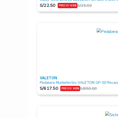
S/
22.50
S/
25.00
VALETON
Pedalera Multiefectos VALETON GP-50 Recar
S/
617.50
S/
650.00