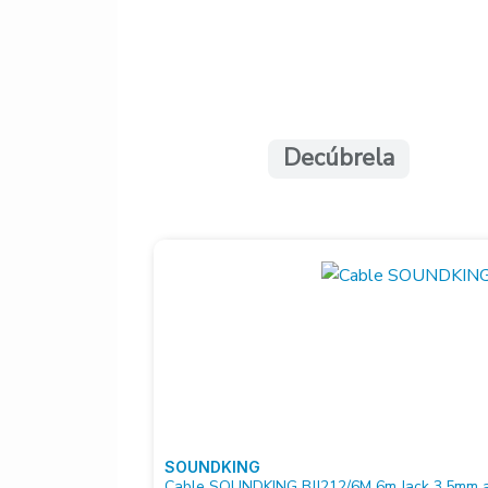
Decúbrela
SOUNDKING
Cable SOUNDKING BJJ212/6M 6m Jack 3.5mm a