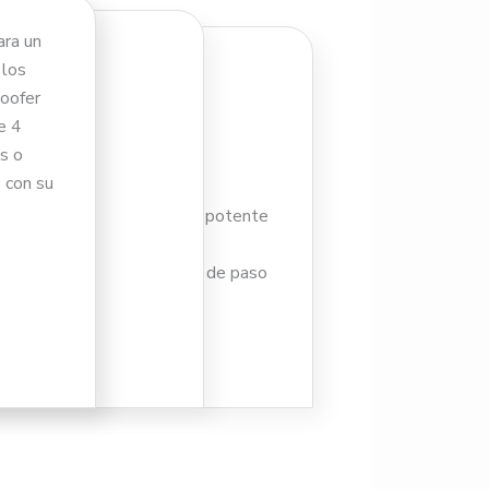
ara un
 los
woofer
E 4 CANALES
e 4
s o
da de instrumento HI-Z,
 con su
o
orsión y excelente sonido, potente
enable pre ajustes, filtro de paso
25 m)