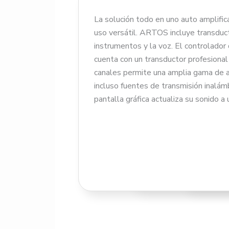
La solución todo en uno auto amplific
uso versátil. ARTOS incluye transduct
CARACT
instrumentos y la voz. El controlador 
SUBWOO
cuenta con un transductor profesional
• Amplio
canales permite una amplia gama de a
• 2 x ent
incluso fuentes de transmisión inalám
• 2 x sal
pantalla gráfica actualiza su sonido a 
• Módulo
SMPS (1
• Potent
alto, ret
• Retard