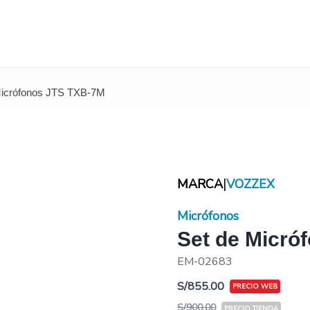
Micrófonos JTS TXB-7M
|
MARCA
VOZZEX
Micrófonos
Set de Micró
EM-02683
S/
855.00
S/
900.00