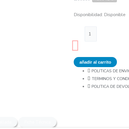
Set
Disponibilidad:
Disponible
de
Micrófonos
JTS
TXB-
7M
cantidad
añadir al carrito
POLITICAS DE ENVI
TERMINOS Y COND
POLITICA DE DEV
allada
Ficha Técnica