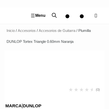
Ir
al
contenido
Menu
Inicio
/
Accesorios
/
Accesorios de Guitarra
/ Plumilla
DUNLOP Tortex Triangle 0.60mm Naranja
(0)
|
MARCA
DUNLOP