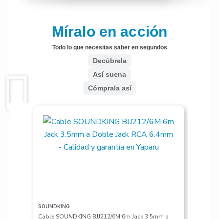
Míralo en acción
Todo lo que necesitas saber en segundos
Decúbrela
Así suena
Cómprala así
SOUNDKING
VALETON
Cable SOUNDKING BJJ212/6M 6m Jack 3.5mm a
Pedalera