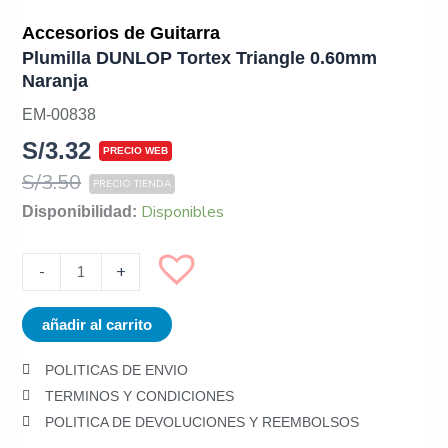
Accesorios de Guitarra
Plumilla DUNLOP Tortex Triangle 0.60mm
Naranja
EM-00838
S/
3.32
S/
3.50
Plumilla
Disponibles
Disponibilidad:
DUNLOP
Tortex
-
+
Triangle
0.60mm
añadir al carrito
Naranja
cantidad
POLITICAS DE ENVIO
TERMINOS Y CONDICIONES
POLITICA DE DEVOLUCIONES Y REEMBOLSOS