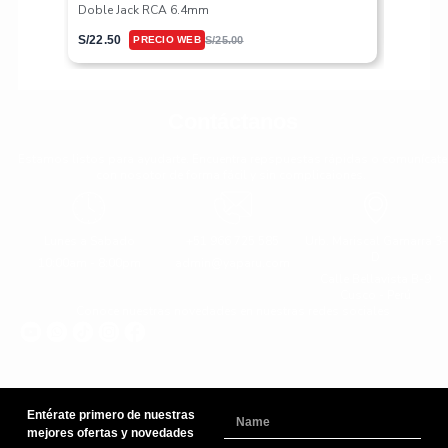
Doble Jack RCA 6.4mm
S/
617.50
S/
22.50
S/
25.00
Contáctanos
Estamos listos para ayudarte. Encuentra repspuestas rápidas o comunícate
con nosotor de forma fácil y sin complicaiones.
Lunes a Sabado
+51 966 725 585
Urb. Mariscal Gamarra 3-
D
10:00am - 8:00pm
admin@yaparu.com
Calle Bellavista B-9
Cusco - Perú
Conoce nuestras novedades en nuestras redes sociales
Entérate primero de nuestras
Name
mejores ofertas y novedades