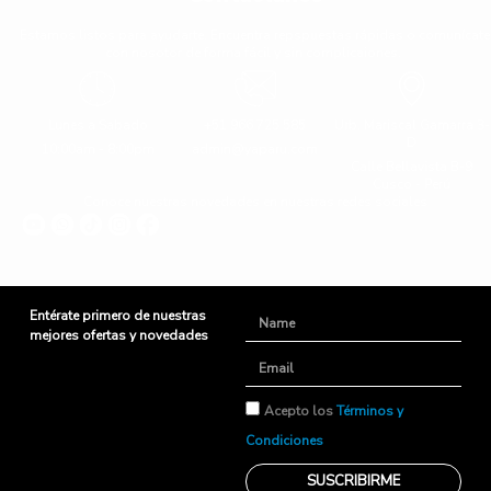
Estamos listos para ayudarte. Encuentra repspuestas rápidas o comunícate
con nosotor de forma fácil y sin complicaiones.
Lunes a Sabado
+51 966 725 585
Urb. Mariscal Gamarra 3-
D
10:00am - 8:00pm
admin@yaparu.com
Calle Bellavista B-9
Cusco - Perú
Conoce nuestras novedades en nuestras redes sociales
Entérate primero de nuestras
Name
mejores ofertas y novedades
Email
TyC
Acepto los
Términos y
Condiciones
SUSCRIBIRME