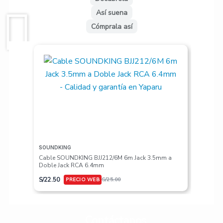
Así suena
Cómprala así
SOUNDKING
VALETON
Cable SOUNDKING BJJ212/6M 6m Jack 3.5mm a
Pedalera
Doble Jack RCA 6.4mm
S/
617.50
S/
22.50
S/
25.00
Contáctanos