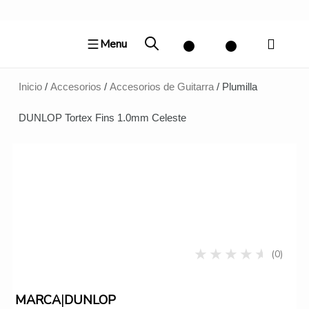
Ir
al
Menu
contenido
Inicio
/
Accesorios
/
Accesorios de Guitarra
/ Plumilla
DUNLOP Tortex Fins 1.0mm Celeste
(0)
|
MARCA
DUNLOP