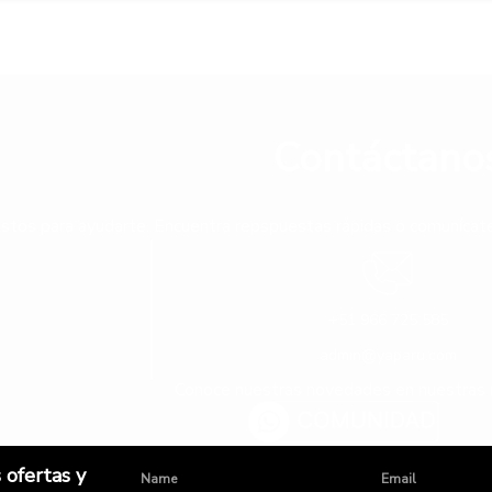
Contáctano
stos para ayudarte. Encuentra repspuestas rápidas o comunícate 
+51 966 725 585
admin@yaparu.com
Conoce nuestras novedades en nuestras 
 ofertas y
Name
Email