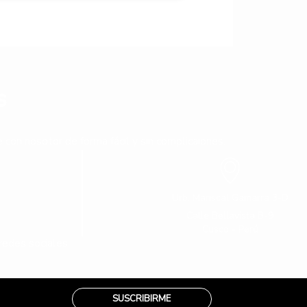
s
con nosotor de forma fácil y sin complicaiones.
Urb. Mariscal Gamarra 3-D
Calle Bellavista B-9
Cusco - Perú
redes sociales
SUSCRIBIRME