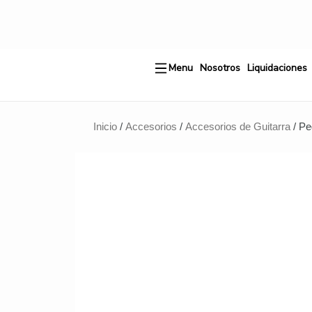
Ir
al
contenido
Menu
Nosotros
Liquidaciones
Inicio
/
Accesorios
/
Accesorios de Guitarra
/ Pe