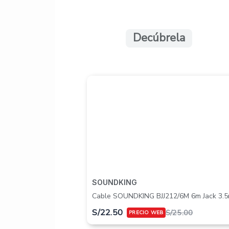
Decúbrela
SOUNDKING
Cable SOUNDKING BJJ212/6M 6m Jack 3.
S/
22.50
S/
25.00