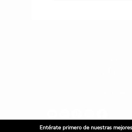
Estamos li
Lunes a Sabado
10:00am - 8:00pm
Entérate primero de nuestras mejores