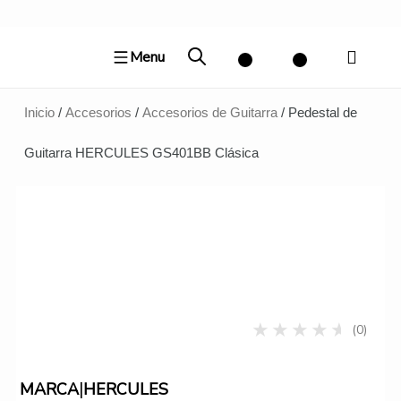
Ir
al
Menu
contenido
Inicio
/
Accesorios
/
Accesorios de Guitarra
/ Pedestal de
Guitarra HERCULES GS401BB Clásica
(0)
|
MARCA
HERCULES