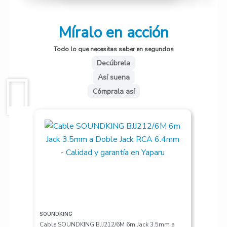
Míralo en acción
Todo lo que necesitas saber en segundos
Decúbrela
Así suena
Cómprala así
SOUNDKING
VALETON
Cable SOUNDKING BJJ212/6M 6m Jack 3.5mm a
Pedalera