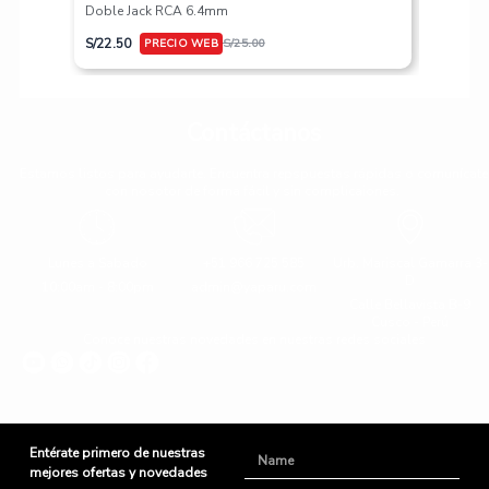
Doble Jack RCA 6.4mm
S/
617.50
S/
22.50
S/
25.00
Contáctanos
Estamos listos para ayudarte. Encuentra repspuestas rápidas o comunícate
con nosotor de forma fácil y sin complicaiones.
Lunes a Sabado
+51 966 725 585
Urb. Mariscal Gamarra 3-
D
10:00am - 8:00pm
admin@yaparu.com
Calle Bellavista B-9
Cusco - Perú
Conoce nuestras novedades en nuestras redes sociales
Entérate primero de nuestras
Name
mejores ofertas y novedades