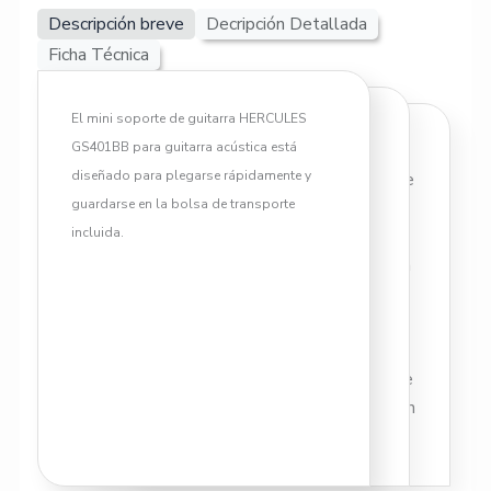
Descripción breve
Decripción Detallada
Ficha Técnica
El mini soporte de guitarra HERCULES
GS401BB para guitarra acústica está
CARACTERISTICAS
diseñado para plegarse rápidamente y
• El diseño todo en uno es fácil de
guardarse en la bolsa de transporte
empacar y transportar. Bolsa de
incluida.
transporte incluida.
• Los pasadores de bloqueo en la
base funcionan fácilmente y se
bloquean de forma segura.
• La espuma de goma
especialmente formulada protege
completamente el instrumento en
todos los puntos de contacto.