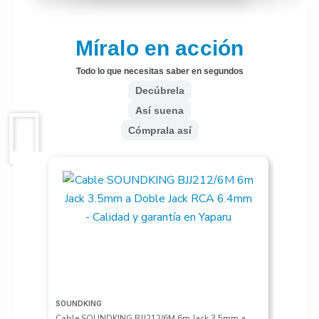
Míralo en acción
Todo lo que necesitas saber en segundos
Decúbrela
Así suena
Cómprala así
SOUNDKING
VALETON
Cable SOUNDKING BJJ212/6M 6m Jack 3.5mm a
Pedalera