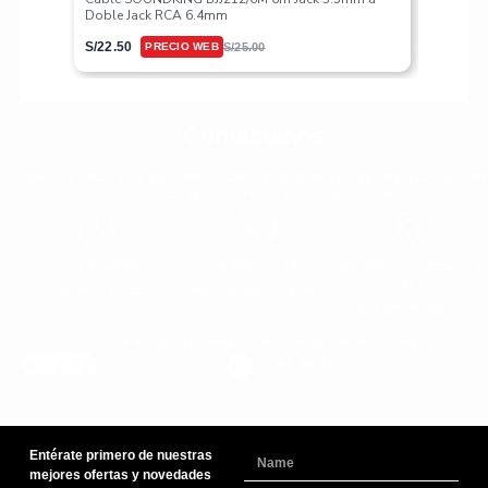
Doble Jack RCA 6.4mm
S/
617.50
S/
22.50
S/
25.00
Contáctanos
Estamos listos para ayudarte. Encuentra repspuestas rápidas o comunícate
con nosotor de forma fácil y sin complicaiones.
Lunes a Sabado
+51 966 725 585
Urb. Mariscal Gamarra 3-
D
10:00am - 8:00pm
admin@yaparu.com
Calle Bellavista B-9
Cusco - Perú
Conoce nuestras novedades en nuestras redes sociales
Entérate primero de nuestras
Name
mejores ofertas y novedades