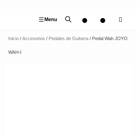
Ir
al
contenido
Menu
Inicio
/
Accesorios
/
Pedales de Guitarra
/ Pedal Wah JOYO
WAH-I