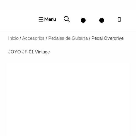
Ir
al
Menu
contenido
Inicio
/
Accesorios
/
Pedales de Guitarra
/ Pedal Overdrive
JOYO JF-01 Vintage