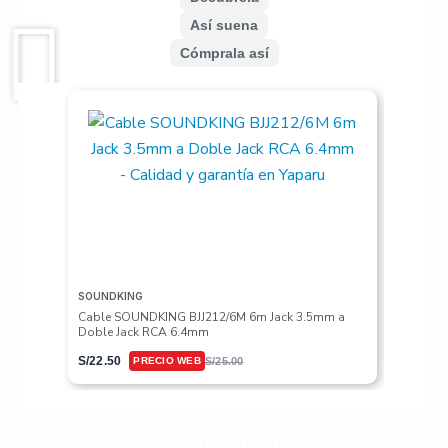
Así suena
Cómprala así
SOUNDKING
VALETON
Cable SOUNDKING BJJ212/6M 6m Jack 3.5mm a
Pedalera
Doble Jack RCA 6.4mm
S/
617.50
S/
22.50
S/
25.00
Contáctanos