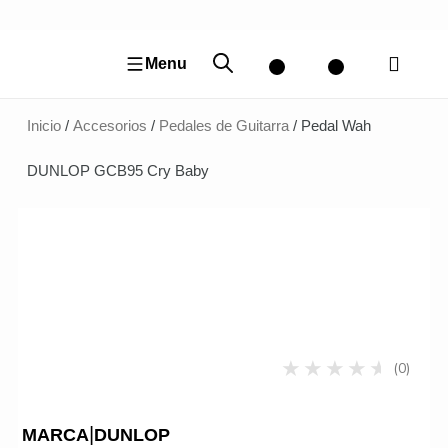
Ir
al
contenido
Menu
Inicio
/
Accesorios
/
Pedales de Guitarra
/ Pedal Wah
DUNLOP GCB95 Cry Baby
(0)
|
MARCA
DUNLOP