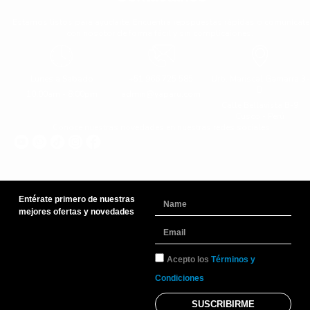
Estamos listos para ayudarte. Encuentra repspuestas rápidas o comunícate
con nosotor de forma fácil y sin complicaiones.
Lunes a Sabado
+51 966 725 585
Urb. Mariscal Gamarra 3-
D
10:00am - 8:00pm
admin@yaparu.com
Calle Bellavista B-9
Cusco - Perú
Conoce nuestras novedades en nuestras redes sociales
Entérate primero de nuestras
Name
mejores ofertas y novedades
Email
TyC
Acepto los
Términos y
Condiciones
SUSCRIBIRME