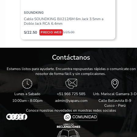
SOUNDKING
VALETON
Cable SOUNDKING BJJ212/6M 6m Jack 3.5mm a
Pedalera
Doble Jack RCA 6.4mm
S/
617.50
S/
22.50
S/
25.00
Contáctanos
Estamos listos para ayudarte. Encuentra repspuestas rápidas o comunícate con
nosotor de forma fácil y sin complicaiones.
Lunes a Sabado
+51 966 725 585
Urb. Mariscal Gamarra 3-D
10:00am - 8:00pm
admin@yaparu.com
Calle Bellavista B-9
Cusco - Perú
Conoce nuestras novedades en nuestras redes sociales