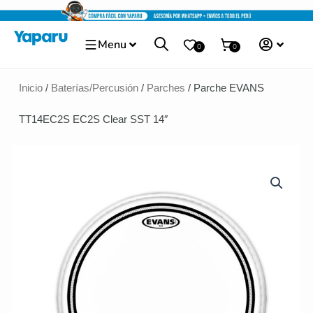
Ir
al
Menu
contenido
0
0
Inicio
/
Baterías/Percusión
/
Parches
/ Parche EVANS
TT14EC2S EC2S Clear SST 14″