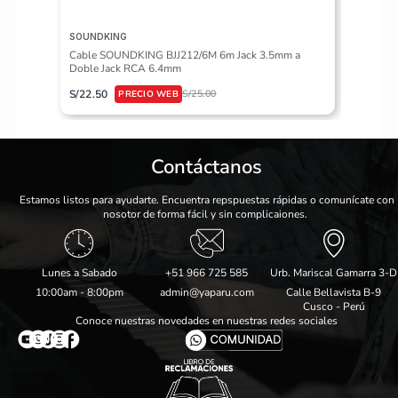
SOUNDKING
VALETON
Cable SOUNDKING BJJ212/6M 6m Jack 3.5mm a
Pedalera
Doble Jack RCA 6.4mm
S/
617.50
S/
22.50
S/
25.00
Contáctanos
Estamos listos para ayudarte. Encuentra repspuestas rápidas o comunícate con
nosotor de forma fácil y sin complicaiones.
Lunes a Sabado
+51 966 725 585
Urb. Mariscal Gamarra 3-D
10:00am - 8:00pm
admin@yaparu.com
Calle Bellavista B-9
Cusco - Perú
Conoce nuestras novedades en nuestras redes sociales