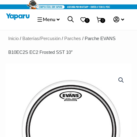
Ir
al
Menu
contenido
0
0
Inicio
/
Baterías/Percusión
/
Parches
/ Parche EVANS
B10EC2S EC2 Frosted SST 10″