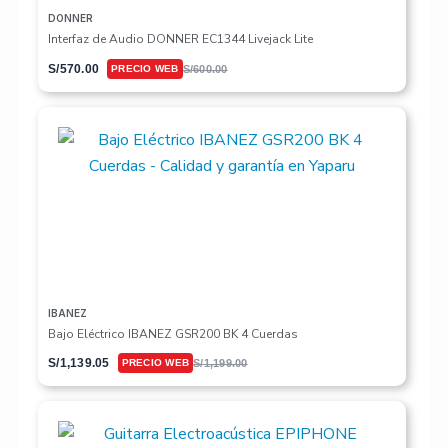
DONNER
Interfaz de Audio DONNER EC1344 Livejack Lite
S/
570.00
S/
600.00
IBANEZ
Bajo Eléctrico IBANEZ GSR200 BK 4 Cuerdas
S/
1,139.05
S/
1,199.00