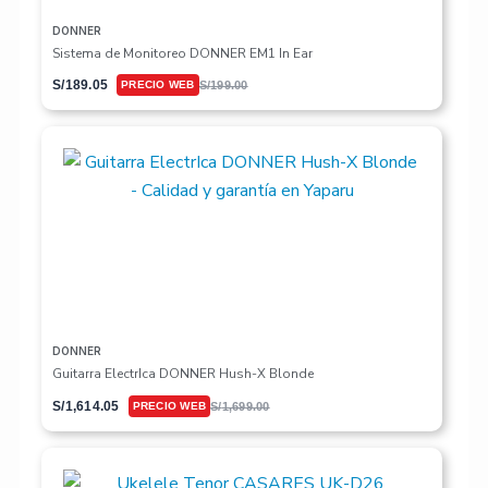
DONNER
Sistema de Monitoreo DONNER EM1 In Ear
S/
189.05
S/
199.00
DONNER
Guitarra ElectrIca DONNER Hush-X Blonde
S/
1,614.05
S/
1,699.00