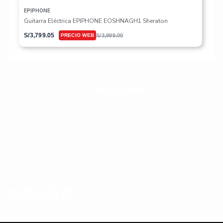
EPIPHONE
Guitarra Eléctrica EPIPHONE EOSHNAGH1 Sheraton
S/
3,799.05
S/
3,999.00
Contáctanos
Estamos listos para ayudarte. Encuentra repspuestas rápidas o comunícate
con nosotor de forma fácil y sin complicaiones.
Lunes a Sabado
+51 966 725 585
Urb. Mariscal Gamarra 3-
D
10:00am - 8:00pm
admin@yaparu.com
Calle Bellavista B-9
Cusco - Perú
Conoce nuestras novedades en nuestras redes sociales