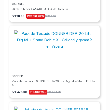
CASARES
Ukelele Tenor CASARES UK-A26 Dolphin
S/
190.00
S/
200.00
DONNER
Pack de Teclado DONNER DEP-20 Lite Digital + Stand Doble
X
S/
1,425.00
S/
1,500.00