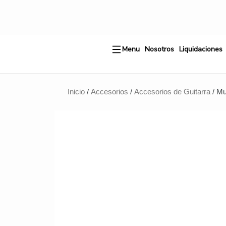
Ir
al
contenido
Menu
Nosotros
Liquidaciones
Inicio
/
Accesorios
/
Accesorios de Guitarra
/ Mu