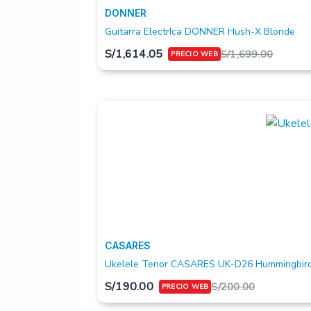
DONNER
Guitarra ElectrIca DONNER Hush-X Blonde
S/
1,614.05
S/
1,699.00
CASARES
Ukelele Tenor CASARES UK-D26 Hummingbir
S/
190.00
S/
200.00