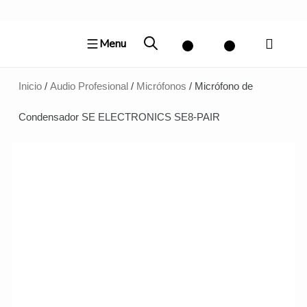
Ir
al
Menu
contenido
Inicio
/
Audio Profesional
/
Micrófonos
/ Micrófono de
Condensador SE ELECTRONICS SE8-PAIR