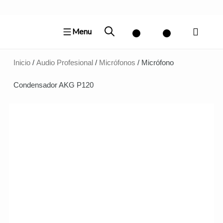
Ir
al
Menu
contenido
Inicio
/
Audio Profesional
/
Micrófonos
/ Micrófono
Condensador AKG P120