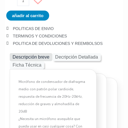
Audio
VZ40II
añadir al carrito
cantidad
POLITICAS DE ENVIO
TERMINOS Y CONDICIONES
POLITICA DE DEVOLUCIONES Y REEMBOLSOS
Descripción breve
Decripción Detallada
Ficha Técnica
Micrófono de condensador de diafragma
medio con patrón polar cardioide,
¡ Micrófono Condensador AKG
respuesta de frecuencia de 20Hz-20kHz,
P120 al mejor precio!
reducción de graves y almohadilla de
20dB
Descripción General:
¿Necesita un micrófono asequible que
Micrófono Condensador AKG
pueda usar en casi cualquier cosa? Con
P120 de diafragma medio con