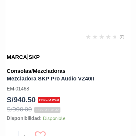
(0)
|
MARCA
SKP
Consolas/Mezcladoras
Mezcladora SKP Pro Audio VZ40II
EM-01468
S/
940.50
S/
990.00
Mezcladora
Disponible
Disponibilidad:
SKP
Pro