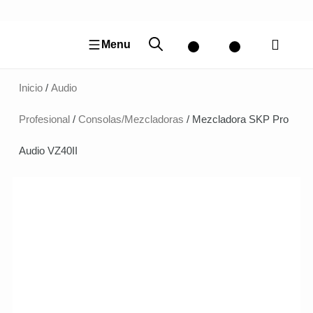
Ir
al
contenido
Menu
Inicio
/
Audio
Profesional
/
Consolas/Mezcladoras
/ Mezcladora SKP Pro
Audio VZ40II