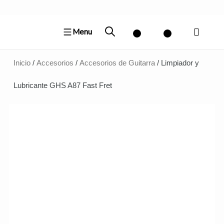
Ir
al
Menu
contenido
Inicio
/
Accesorios
/
Accesorios de Guitarra
/ Limpiador y
Lubricante GHS A87 Fast Fret